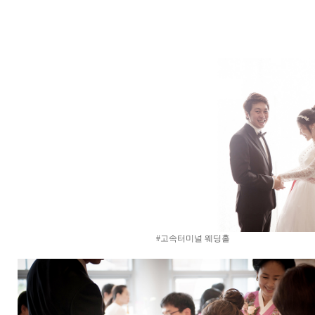
#고속터미널 웨딩홀